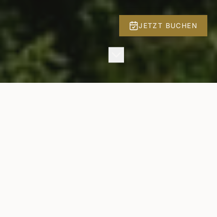
JETZT BUCHEN
ÜBER UNS
Ein Ort zum
Ankommen
Das Palmberger verbindet moderne Lebensart
mit der Herzlichkeit des Bayerischen Waldes.